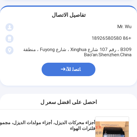
تفاصيل الاتصال
Mr. Wu
+86 18926580580
B309 ، رقم 107 شارع Xinghua ، شارع Fuyong ، منطقة
Bao'an.Shenzhen.China
ﺎﺘﺼﻟ ﺍﻶﻧ
احصل على افضل سعر ل
أجزاء محركات الديزل، أجزاء مولدات الديزل، مجمو
فلترات الهواء
لليخوت866517,20405827,20405830,20489245,21834210