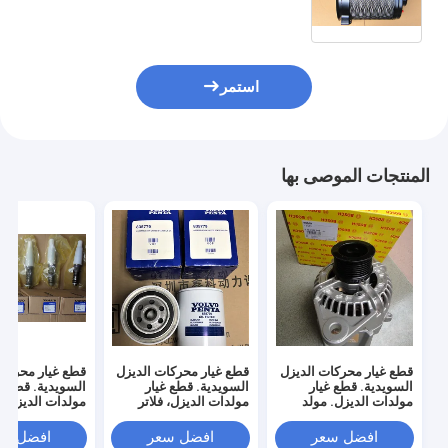
استمر
المنتجات الموصى بها
قطع غيار محركات الديزل
قطع غيار محركات الديزل
قطع غيار محركات
السويدية. قطع غيار
السويدية. قطع غيار
السويدية. قطع غ
مولدات الديزل. مولد
مولدات الديزل، فلاتر
مولدات الديزل،
التيار المتردد بوش،
الزيت، 22030848،
23658092، 847741،
0124555009،
افضل سعر
افضل سعر
افضل سع
835779، 835440،
0120484011،