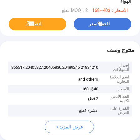
الهواء
لليخوت866517,20405827,20405830,20489245,21834210
الأسعار：$40~168
MOQ：2 قطع
افضل سعر
ﺎﺘﺼﻟ ﺍﻶﻧ
منتوج وصف
إصدار
866517,20405827,20405830,20489245,21834210
الشهادات
اسم العلامة
and others
التجارية
الأسعار
$40~168
الحد الأدنى
2 قطع
لكمية
القدرة على
عشرة قطع
العرض
عرض المزيد