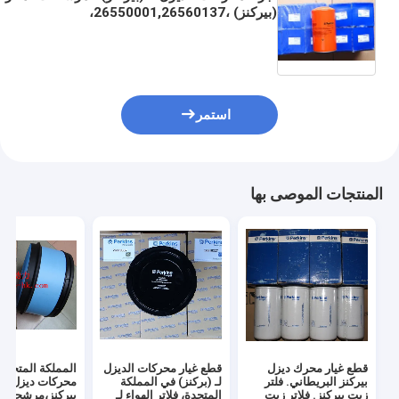
(بيركنز) ،26550001,26560137،
325،4816636,26560201،SE429،T64102003
استمر
المنتجات الموصى بها
قطع غيار محرك ديزل
قطع غيار محركات الديزل
المملكة المتحدة 
بيركنز البريطاني. فلتر
لـ (بركنز) في المملكة
محركات ديزل
زيت بيركنز. فلاتر زيت
المتحدة، فلاتر الهواء لـ
بيركنز،مرشحات ا