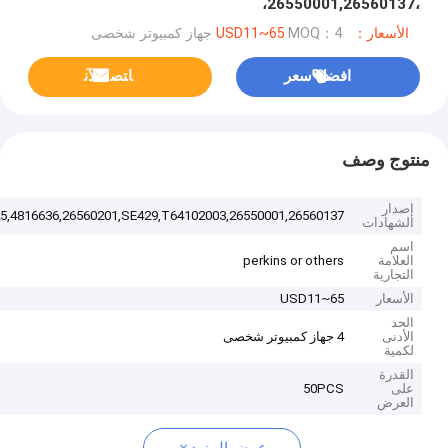
،26550001,26560137،
OE45325،4816636,26560201،SE429،T64102003
الأسعار：USD11~65
MOQ：4 جهاز كمبيوتر شخصى
افضل سعر
ﺎﺘﺼﻟ ﺍﻶﻧ
منتوج وصف
إصدار
26550001,26560137,OE45325,4816636,26560201,SE429,T64102003
الشهادات
اسم
العلامة
perkins or others
التجارية
الأسعار
USD11~65
الحد
الأدنى
4 جهاز كمبيوتر شخصى
لكمية
القدرة
على
50PCS
العرض