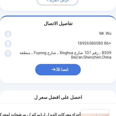
عرض المزيد
تفاصيل الاتصال
Mr. Wu
+86 18926580580
B309 ، رقم 107 شارع Xinghua ، شارع Fuyong ، منطقة
Bao'an.Shenzhen.China
ﺎﺘﺼﻟ ﺍﻶﻧ
احصل على افضل سعر ل
أجزاء محركات الديزل لـ (بيركنز) ، مرشحات لمحرك