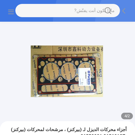
4
/
2
أجزاء محركات الديزل لـ (بيركنز) ، مرشحات لمحركات (بيركنز)