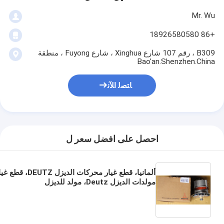
Mr. Wu
+86 18926580580
B309 ، رقم 107 شارع Xinghua ، شارع Fuyong ، منطقة
Bao'an.Shenzhen.China
ﺎﺘﺼﻟ ﺍﻶﻧ
احصل على افضل سعر ل
ألمانيا، قطع غيار محركات الديزل DEUTZ، ق
مولدات الديزل Deutz، مولد للديزل
Z،01183636,10032402,01183451,1183604