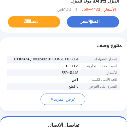
الديزل Deutz، مولد للديزل
DEUTZ،01183636,10032402,01183451,1183604
الأسعار：$448~559
MOQ：1ص
افضل سعر
ﺎﺘﺼﻟ ﺍﻶﻧ
منتوج وصف
إصدار الشهادات
01183636,10032402,01183451,1183604
اسم العلامة التجارية
DEUTZ
الأسعار
$448~559
الحد الأدنى لكمية
1ص
القدرة على العرض
5 قطع
عرض المزيد
تفاصيل الاتصال