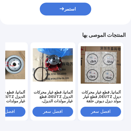
استمر
المنتجات الموصى بها
ألمانيا, قطع غيار محركات
ألمانيا، قطع غيار محركات
ألمانيا، قطع غيا
ديزل DEUTZ, قطع غيار
الديزل DEUTZ، قطع
ال
مولد ديزل ديوتز, حلقة
غيار مولدات الديزل،
غيار مولدات الدي
مكبس لمحرك ديوتز,
مضخة المياه لـ
DEUTZ، فلاتر
TZ،01174422
Deutz،02937441
04178311, 04251766
افضل سعر
افضل سعر
افضل سع