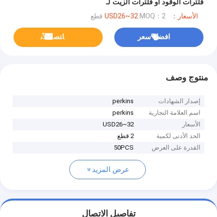
فلترات الوقود أو فلترات الزيت لـ
Perkins،CH10929,CH10930,CH10931
الأسعار：USD26~32
MOQ：2 قطع
افضل سعر
ﺎﺘﺼﻟ ﺍﻶﻧ
منتوج وصف
إصدار الشهادات
perkins
اسم العلامة التجارية
perkins
الأسعار
USD26~32
الحد الأدنى لكمية
2 قطع
القدرة على العرض
50PCS
عرض المزيد
تفاصيل الاتصال