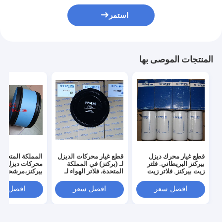
استمر
المنتجات الموصى بها
قطع غيار محرك ديزل
قطع غيار محركات الديزل
المملكة المتحدة 
بيركنز البريطاني. فلتر
لـ (بركنز) في المملكة
محركات ديزل
زيت بيركنز. فلاتر زيت
المتحدة، فلاتر الهواء لـ
بيركنز،مرشحات ا
لبيركنز، 26540244،
(بركنز)26510337,26510353،CH11217،26510289
لبركنز،SEV551H/4،SEV551F/4،SEV551N
26540238، 26540237
افضل سعر
افضل سعر
افضل سع