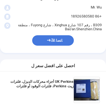
Mr. Wu
+86 18926580580
B309 ، رقم 107 شارع Xinghua ، شارع Fuyong ، منطقة
Bao'an.Shenzhen.China
ﺎﺘﺼﻟ ﺍﻶﻧ
احصل على افضل سعر ل
UK Perkins أجزاء محركات الديزل، فلترات
زيت Perkins، فلترات الوقود أو فلترات
الزيت لـ
Perkins،CH10929,CH10930,CH10931