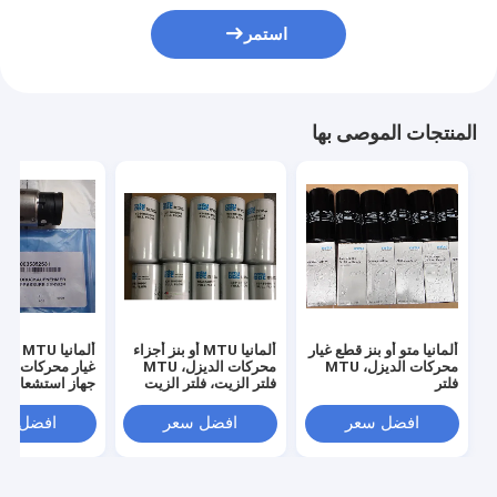
استمر
المنتجات الموصى بها
ألمانيا متو أو بنز قطع غيار
ألمانيا MTU أو بنز أجزاء
ألمانيا 
محركات الديزل، MTU
محركات الديزل، MTU
غيار محركات الد
فلتر
فلتر الزيت، فلتر الزيت
جهاز استشعار 
الزيت،0031845301
لMTU،5241840501
الزيت
لموتو،0035352531
افضل سعر
افضل سعر
افضل سع