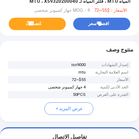
المياه MTU ، فلتر المياه لـ MTU ، X59320200040
الأسعار：$55~72
MOQ：4 جهاز كمبيوتر شخصى
افضل سعر
ﺎﺘﺼﻟ ﺍﻶﻧ
منتوج وصف
إصدار الشهادات
iso9000
اسم العلامة التجارية
mtu
الأسعار
$55~72
الحد الأدنى لكمية
4 جهاز كمبيوتر شخصى
القدرة على العرض
50PCS
عرض المزيد
تفاصيل الاتصال