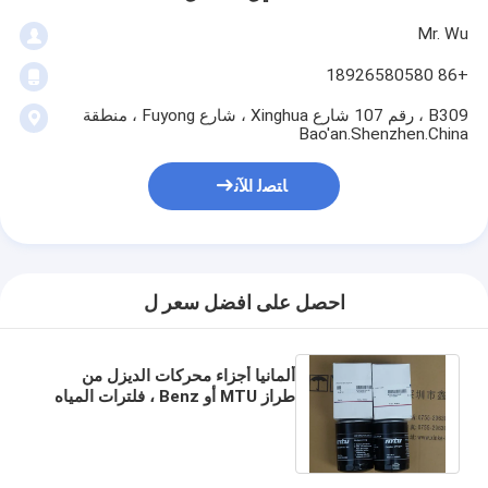
Mr. Wu
+86 18926580580
B309 ، رقم 107 شارع Xinghua ، شارع Fuyong ، منطقة
Bao'an.Shenzhen.China
ﺎﺘﺼﻟ ﺍﻶﻧ
احصل على افضل سعر ل
ألمانيا أجزاء محركات الديزل من
طراز MTU أو Benz ، فلترات المياه
MTU ، فلتر المياه لـ MTU ،
X59320200040