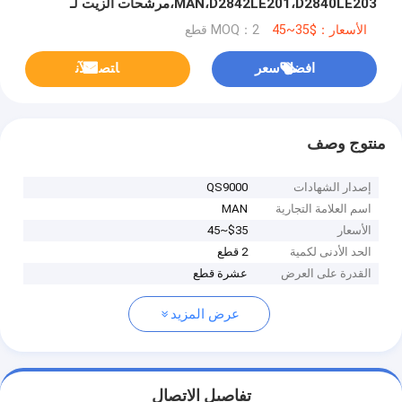
MAN،D2842LE201،D2840LE203،مرشحات الزيت لـ
MAN،51.05504-0098
الأسعار：$35~45
MOQ：2 قطع
افضل سعر
ﺎﺘﺼﻟ ﺍﻶﻧ
منتوج وصف
إصدار الشهادات
QS9000
اسم العلامة التجارية
MAN
الأسعار
$35~45
الحد الأدنى لكمية
2 قطع
القدرة على العرض
عشرة قطع
عرض المزيد
تفاصيل الاتصال