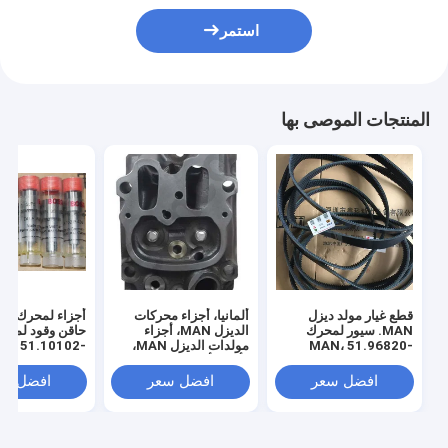
استمر
المنتجات الموصى بها
قطع غيار مولد ديزل
ألمانيا، أجزاء محركات
MAN. سيور لمحرك
الديزل MAN، أجزاء
حاقن وقود لمحر
MAN، 51.96820-
مولدات الديزل MAN،
N، 51.10102-
0286، 51.96820-
رأس الأسطوانة لـ
44، 51.10102-
51101020244،
MAN،51.03101-6585
0276، 51.96820-
افضل سعر
افضل سعر
افضل سع
51101020189
0350، 51.96820-
0298، 51968200194،
51968200307،
51968200297،