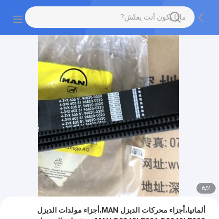
6
/
2
ألمانيا،أجزاء محركات الديزل MAN،أجزاء مولدات الديزل