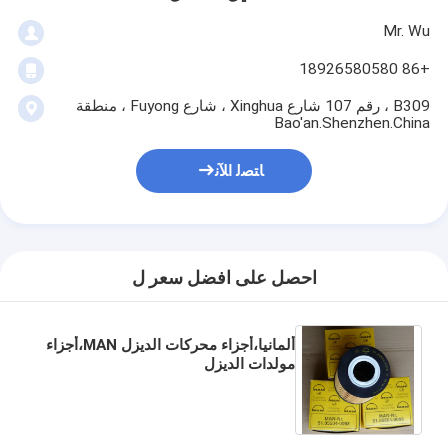
Mr. Wu
+86 18926580580
B309 ، رقم 107 شارع Xinghua ، شارع Fuyong ، منطقة
Bao'an.Shenzhen.China
ﺎﺘﺼﻟ ﺍﻶﻧ
احصل على افضل سعر ل
ألمانيا،أجزاء محركات الديزل MAN،أجزاء
مولدات الديزل
MAN،D2842LE201،D2840LE203،مرشحات
الزيت لـ MAN،51.05504-0098