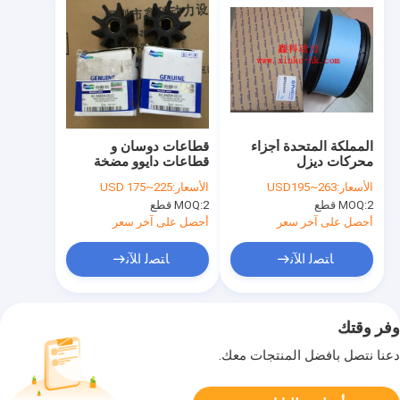
المملكة المتحدة أجزاء
قطاعات دوسان و
محركات ديزل
قطاعات دايوو مضخة
بيركنز،مرشحات الهواء
المياه60.06804-
الأسعار:
USD195~263
الأسعار:
USD 175~225
لبركنز،SEV551H/4،SEV551F/4،SEV551N
0010،60068040010
2 قطع
MOQ:
2 قطع
MOQ:
أحصل على آخر سعر
أحصل على آخر سعر
ﺎﺘﺼﻟ ﺍﻶﻧ
ﺎﺘﺼﻟ ﺍﻶﻧ
وفر وقتك
دعنا نتصل بأفضل المنتجات معك.