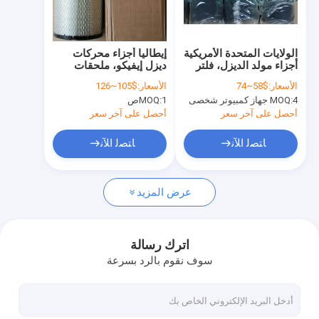
جولة في المعمل
ضبط الجودة
الولايات المتحدة الأمريكية
إيطاليا أجزاء محركات
أجزاء مولد الديزل، فلتر
ديزل إيفيكو، ملحقات
اتصل بنا
الوقود، فلترات الوقود
مولد إيفيكو، فلترات
الأسعار:
$58~74
الأسعار:
$105~126
لمجموعة مولد الوقود،
الهواء لـ إيفيكو،8041642
4 جهاز كمبيوتر شخصى
MOQ:
1ص
MOQ:
A026K278
طلب اقتباس
أحصل على آخر سعر
أحصل على آخر سعر
ﺎﺘﺼﻟ ﺍﻶﻧ
ﺎﺘﺼﻟ ﺍﻶﻧ
أجزاء من Mitsubishi
عرض المزيد
أجزاء MAN
أجزاء جون ديري
اترك رسالة
سوف نقوم بالرد بسرعة
أجزاء دوسان و دايوو
أجزاء كوهلر