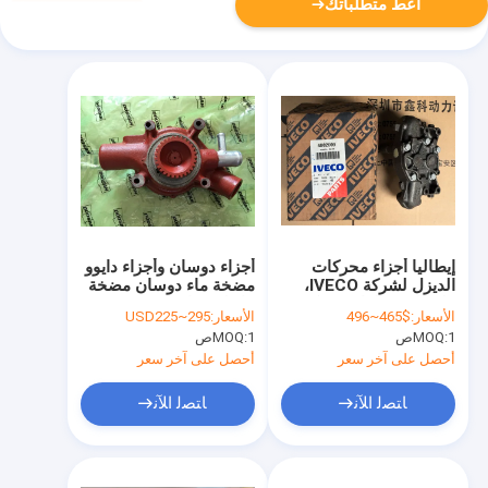
أعط متطلباتك
إيطاليا أجزاء محركات
أجزاء دوسان وأجزاء دايوو
الديزل لشركة IVECO،
مضخة ماء دوسان مضخة
ملحقات مولدات شركة
ماء لدوسان
الأسعار:
$465~496
الأسعار:
USD225~295
IVECO، مضخة زيت
P12665.06500-
1ص
MOQ:
1ص
MOQ:
لشركة IVECO،4802609
6357C65065006357
أحصل على آخر سعر
أحصل على آخر سعر
ﺎﺘﺼﻟ ﺍﻶﻧ
ﺎﺘﺼﻟ ﺍﻶﻧ