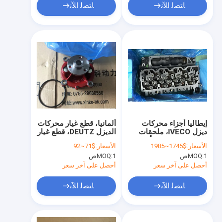
ﺎﺘﺼﻟ ﺍﻶﻧ
ﺎﺘﺼﻟ ﺍﻶﻧ
إيطاليا أجزاء محركات
ألمانيا، قطع غيار محركات
ديزل IVECO، ملحقات
الديزل DEUTZ، قطع غيار
مولدات IVECO، رأس
مولدات الديزل، مضخة
الأسعار:
$1745~1985
الأسعار:
$71~92
أسطوانة لشركة
المياه لـ
1ص
MOQ:
1ص
MOQ:
Deutz،02937441
IVECO،8099014,2831261
أحصل على آخر سعر
أحصل على آخر سعر
ﺎﺘﺼﻟ ﺍﻶﻧ
ﺎﺘﺼﻟ ﺍﻶﻧ