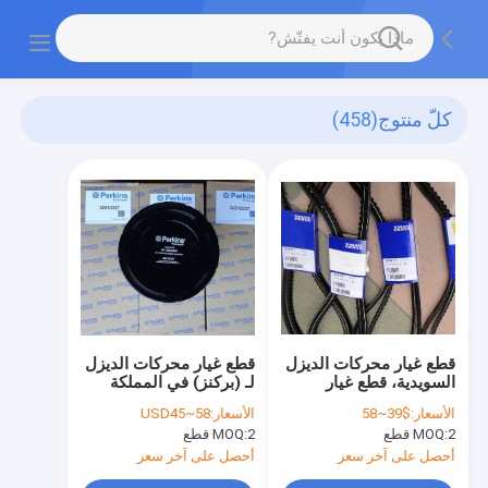
كلّ منتوج
(458)
قطع غيار محركات الديزل
قطع غيار محركات الديزل
السويدية، قطع غيار
لـ (بركنز) في المملكة
مولدات الديزل،
المتحدة، فلاتر الهواء لـ
الأسعار:
$39~58
الأسعار:
USD45~58
حزام20430376,978236,849049
(بركنز)26510337,26510353،CH11217،26510289
2 قطع
MOQ:
2 قطع
MOQ:
أحصل على آخر سعر
أحصل على آخر سعر