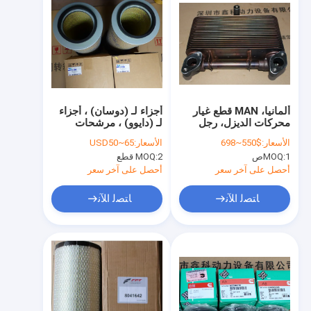
ألمانيا، MAN قطع غيار
أجزاء لـ (دوسان) ، أجزاء
محركات الديزل، رجل
لـ (دايوو) ، مرشحات
قطع غيار الديزل، برودة
الهواء لـ (دوسان) ،
الأسعار:
$550~698
الأسعار:
USD50~65
زيت لمان،51.05601-
2474-
1ص
MOQ:
2 قطع
MOQ:
9053A،24749053,65.08304-
7164
600665083046006
أحصل على آخر سعر
أحصل على آخر سعر
ﺎﺘﺼﻟ ﺍﻶﻧ
ﺎﺘﺼﻟ ﺍﻶﻧ
منزل
المنتجات
حول بنا